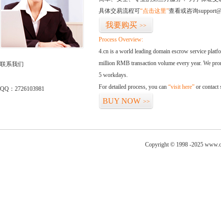
具体交易流程可
“点击这里”
查看或咨询support@
我要购买
>>
Process Overview:
4.cn is a world leading domain escrow service plat
million RMB transaction volume every year. We promi
联系我们
5 workdays.
For detailed process, you can
“visit here”
or contact
QQ：2726103981
BUY NOW
>>
Copyright © 1998 -2025 www.os