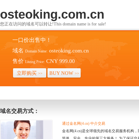
osteoking.com.cn
您正在访问的域名可以转让!This domain name is for sale!
一口价出售中！
域名
osteoking.com.cn
Domain Name:
售价
CNY 999.00
Listing Price:
立即购买
BUY NOW
>>
>>
域名交易方式：
通过金名网(4.cn) 中介交易
金名网(4.cn)是全球领先的域名交易服务机
简单、安全、专业的第三方服务！ 为了保证交